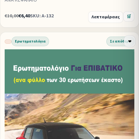
ΑΝΑ ΚΕΦΑΛΑΙΟ
€10,00
€6,40
SKU: A-132
Λεπτομέρειες
🛒
Ερωτηματολόγια
Σε απόθεμα
❤