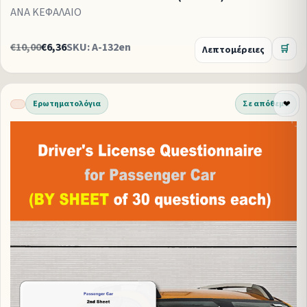
ΑΝΑ ΚΕΦΑΛΑΙΟ
€10,00
€6,36
SKU: A-132en
Λεπτομέρειες
🛒
Ερωτηματολόγια
Σε απόθεμα
❤