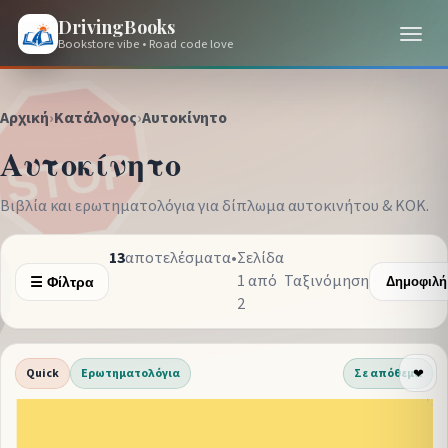
DrivingBooks
Bookstore vibe • Road code love
Αρχική
›
Κατάλογος
›
Αυτοκίνητο
Αυτοκίνητο
Βιβλία και ερωτηματολόγια για δίπλωμα αυτοκινήτου & ΚΟΚ.
13
αποτελέσματα
•
Σελίδα
1 από
Ταξινόμηση
☰ Φίλτρα
2
Quick
Ερωτηματολόγια
Σε απόθεμα
❤