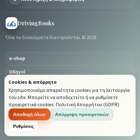
DrivingBooks
Όλα τα δικαιώματα διατηρούνται. © 2026
e-shop
Οδηγοί
Cookies & απόρρητο
Όροι & Επιστροφές
Χρησιμοποιούμε απαραίτητα cookies για τη λειτουργία
του site. Μπορείτε να αποδεχτείτε ή να ρυθμίσετε
Πολιτική Απορρήτου (GDPR)
προαιρετικά cookies.
Πολιτική Απορρήτου (GDPR)
Τρόποι Αποστολής & Πληρωμής
Αποδοχή όλων
Απόρριψη προαιρετικών
Ρυθμίσεις Cookies
Ρυθμίσεις