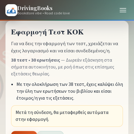
DrivingBooks
Bookstore vibe • Road code love
Εφαρμογή Τεστ ΚΟΚ
Για να δεις την εφαρμογή των τεστ, χρειάζεται να
έχεις λογαριασμό και να είσαι συνδεδεμένος/η.
38 τεστ • 30 ερωτήσεις
— Δωρεάν εξάσκηση στα
σήματα αυτοκινήτου, με ροή όπως στις επίσημες
εξετάσεις θεωρίας.
Με την ολοκλήρωση των 38 τεστ, έχεις καλύψει όλη
την ύλη των ερωτήσεων του βιβλίου και είσαι
έτοιμος/η για τις εξετάσεις.
Μετά τη σύνδεση, θα μεταφερθείς αυτόματα
στην εφαρμογή.