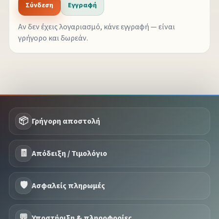
Σύνδεση
Εγγραφή
Αν δεν έχεις λογαριασμό, κάνε εγγραφή — είναι
γρήγορο και δωρεάν.
📦
Γρήγορη αποστολή
🧾
Απόδειξη / Τιμολόγιο
🛡️
Ασφαλείς πληρωμές
💬
Υποστήριξη & πληροφορίες