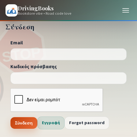
DrivingBooks
Bookstore vibe • Road code love
Σύνδεση
Email
Κωδικός πρόσβασης
Εγγραφή
Forgot password
Σύνδεση