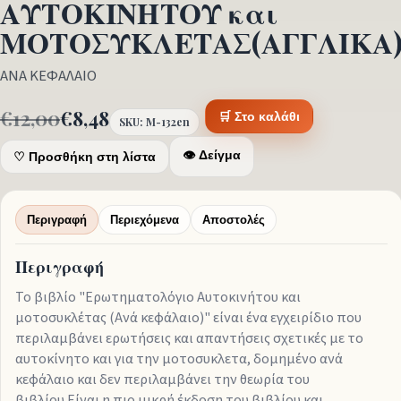
ΑΥΤΟΚΙΝΗΤΟΥ και
ΜΟΤΟΣΥΚΛΕΤΑΣ(ΑΓΓΛΙΚΑ
ΑΝΑ ΚΕΦΑΛΑΙΟ
€12,00
€8,48
🛒 Στο καλάθι
SKU: M-132en
👁 Δείγμα
♡ Προσθήκη στη λίστα
Περιγραφή
Περιεχόμενα
Αποστολές
Περιγραφή
Το βιβλίο "Ερωτηματολόγιο Αυτοκινήτου και
μοτοσυκλέτας (Ανά κεφάλαιο)" είναι ένα εγχειρίδιο που
περιλαμβάνει ερωτήσεις και απαντήσεις σχετικές με το
αυτοκίνητο και για την μοτοσυκλετα, δομημένο ανά
κεφάλαιο και δεν περιλαμβάνει την θεωρία του
βιβλίου.Είναι η πιο μικρή έκδοση του βιβλίου και