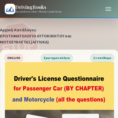
DrivingBooks
Bookstore vibe • Road code love
Αρχική
›
Κατάλογος
›
ΕΡΩΤΗΜΑΤΟΛΟΓΙΟ ΑΥΤΟΚΙΝΗΤΟΥ και
ΜΟΤΟΣΥΚΛΕΤΑΣ(ΑΓΓΛΙΚΑ)
ENGLISH
Ερωτηματολόγια
Σε απόθεμα