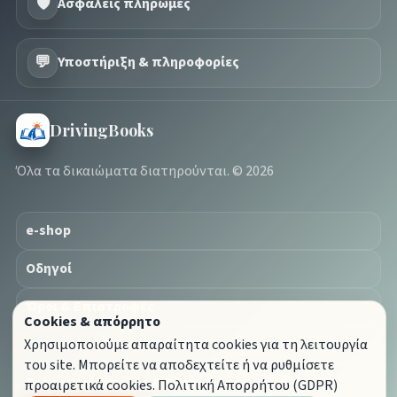
🛡️
Ασφαλείς πληρωμές
💬
Υποστήριξη & πληροφορίες
DrivingBooks
Όλα τα δικαιώματα διατηρούνται. © 2026
e-shop
Οδηγοί
Όροι & Επιστροφές
Cookies & απόρρητο
Πολιτική Απορρήτου (GDPR)
Χρησιμοποιούμε απαραίτητα cookies για τη λειτουργία
του site. Μπορείτε να αποδεχτείτε ή να ρυθμίσετε
Τρόποι Αποστολής & Πληρωμής
προαιρετικά cookies.
Πολιτική Απορρήτου (GDPR)